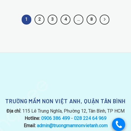
1
2
3
4
…
8
TRƯỜNG MẦM NON VIỆT ANH, QUẬN TÂN BÌNH
Địa chỉ:
115 Lê Trung Nghĩa, Phường 12, Tân Bình, TP HCM
Hotline:
0906 386 499
-
028 224 64 969
.
Email:
admin@truongmamnonvietanh.com