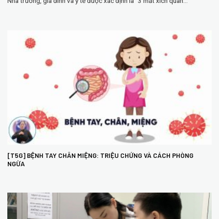
Nhà trường, gia đình và y tế được xác định là “3 mắt xích quan...
[T5G] BỆNH TAY CHÂN MIỆNG: TRIỆU CHỨNG VÀ CÁCH PHÒNG
NGỪA