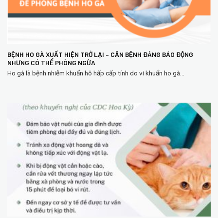
BỆNH HO GÀ XUẤT HIỆN TRỞ LẠI – CĂN BỆNH ĐÁNG BÁO ĐỘNG
NHƯNG CÓ THỂ PHÒNG NGỪA
Ho gà là bệnh nhiễm khuẩn hô hấp cấp tính do vi khuẩn ho gà...