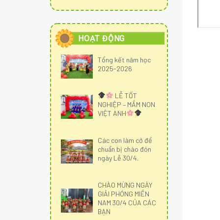
HOẠT ĐỘNG
Tổng kết năm học
2025-2026
LỄ TỐT
NGHIỆP – MẦM NON
VIỆT ANH
Các con làm cở để
chuẩn bị chào đón
ngày Lễ 30/4.
CHÀO MỪNG NGÀY
GIẢI PHÓNG MIỀN
NAM 30/4 CỦA CÁC
BẠN