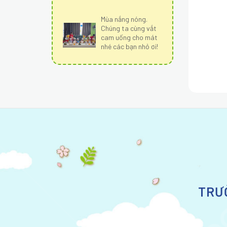
Mùa nắng nóng.
Chúng ta cùng vắt
cam uống cho mát
nhé các bạn nhỏ ơi!
TRƯ