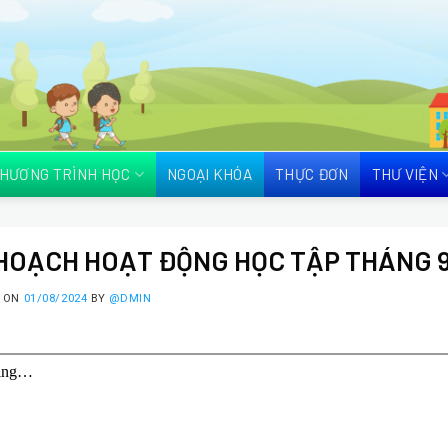
HƯƠNG TRÌNH HỌC
NGOẠI KHÓA
THỰC ĐƠN
THƯ VIỆN
HOẠCH HOẠT ĐỘNG HỌC TẬP THÁNG 9
D ON
01/08/2024
BY
@DMIN