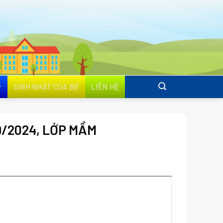
SINH NHẬT CỦA BÉ
LIÊN HỆ
/2024, LỚP MẦM