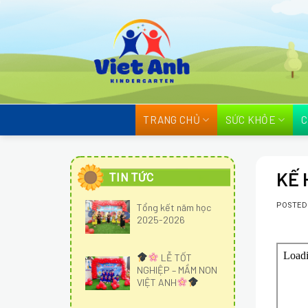
Skip
to
content
TRANG CHỦ
SỨC KHỎE
C
KẾ 
TIN TỨC
POSTE
Tổng kết năm học
2025-2026
LỄ TỐT
NGHIỆP – MẦM NON
VIỆT ANH