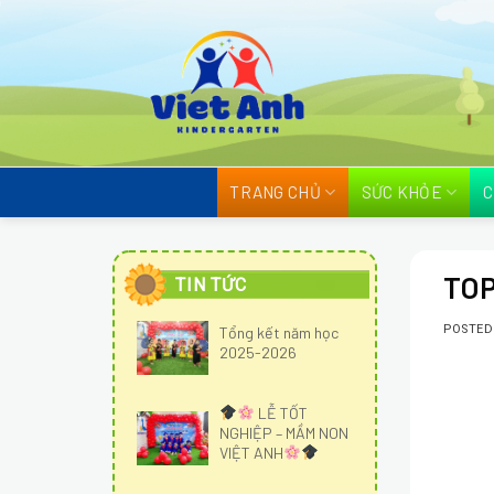
Skip
to
content
TRANG CHỦ
SỨC KHỎE
C
TOP
TIN TỨC
POSTE
Tổng kết năm học
2025-2026
LỄ TỐT
NGHIỆP – MẦM NON
VIỆT ANH