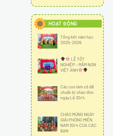
HOẠT ĐỘNG
Tổng kết năm học
2025-2026
LỄ TỐT
NGHIỆP – MẦM NON
VIỆT ANH
Các con làm cở để
chuẩn bị chào đón
ngày Lễ 30/4.
CHÀO MỪNG NGÀY
GIẢI PHÓNG MIỀN
NAM 30/4 CỦA CÁC
BẠN