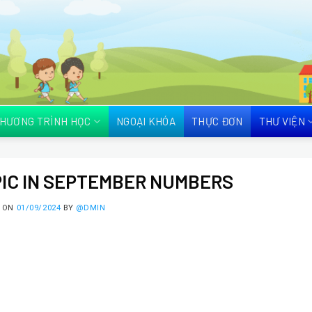
HƯƠNG TRÌNH HỌC
NGOẠI KHÓA
THỰC ĐƠN
THƯ VIỆN
IC IN SEPTEMBER NUMBERS
D ON
01/09/2024
BY
@DMIN