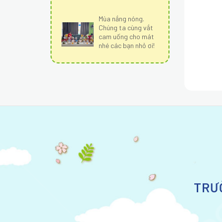
Mùa nắng nóng.
Chúng ta cùng vắt
cam uống cho mát
nhé các bạn nhỏ ơi!
TRƯ