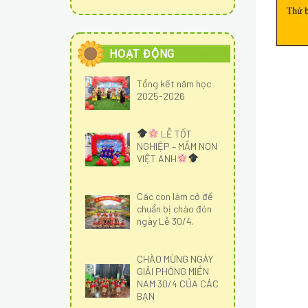
HOẠT ĐỘNG
Tổng kết năm học
2025-2026
LỄ TỐT
NGHIỆP – MẦM NON
VIỆT ANH
Các con làm cở để
chuẩn bị chào đón
ngày Lễ 30/4.
CHÀO MỪNG NGÀY
GIẢI PHÓNG MIỀN
NAM 30/4 CỦA CÁC
BẠN