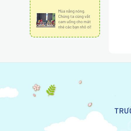
Mùa nắng nóng.
Chúng ta cùng vắt
cam uống cho mát
nhé các bạn nhỏ ơi!
TRƯ