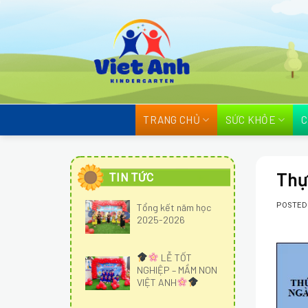
Skip
to
content
TRANG CHỦ
SỨC KHỎE
C
Thự
TIN TỨC
POSTE
Tổng kết năm học
2025-2026
LỄ TỐT
NGHIỆP – MẦM NON
VIỆT ANH