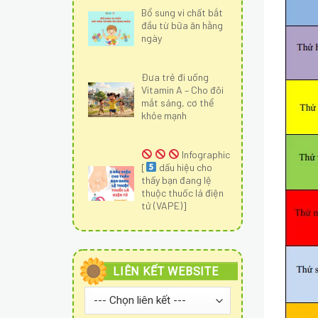
Bổ sung vi chất bắt
đầu từ bữa ăn hằng
ngày
Đưa trẻ đi uống
Vitamin A – Cho đôi
mắt sáng, cơ thể
khỏe mạnh
Infographic
[
dấu hiệu cho
thấy bạn đang lệ
thuộc thuốc lá điện
tử (VAPE)]
LIÊN KẾT WEBSITE