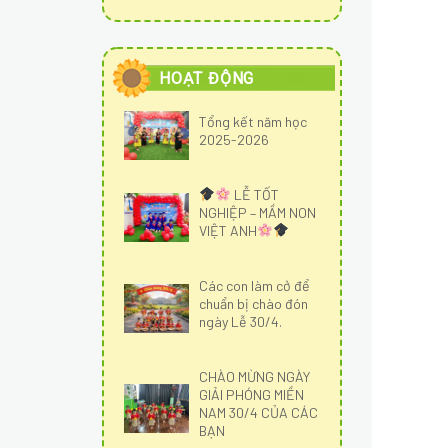
HOẠT ĐỘNG
Tổng kết năm học
2025-2026
LỄ TỐT
NGHIỆP – MẦM NON
VIỆT ANH
Các con làm cở để
chuẩn bị chào đón
ngày Lễ 30/4.
CHÀO MỪNG NGÀY
GIẢI PHÓNG MIỀN
NAM 30/4 CỦA CÁC
BẠN