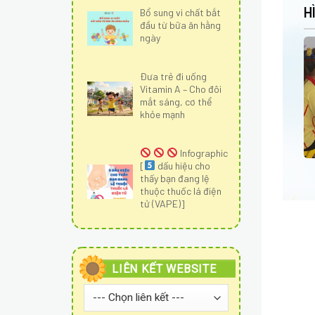
H
Bổ sung vi chất bắt
đầu từ bữa ăn hằng
ngày
Đưa trẻ đi uống
Vitamin A – Cho đôi
mắt sáng, cơ thể
khỏe mạnh
Infographic
[
dấu hiệu cho
thấy bạn đang lệ
thuộc thuốc lá điện
tử (VAPE)]
LIÊN KẾT WEBSITE