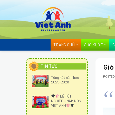
Skip
to
content
TRANG CHỦ
SỨC KHỎE
C
Giờ
TIN TỨC
POSTE
Tổng kết năm học
2025-2026
LỄ TỐT
NGHIỆP – MẦM NON
VIỆT ANH