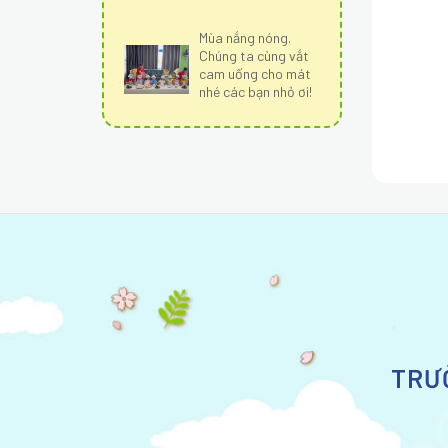
Mùa nắng nóng.
Chúng ta cùng vắt
cam uống cho mát
nhé các bạn nhỏ ơi!
TRƯ