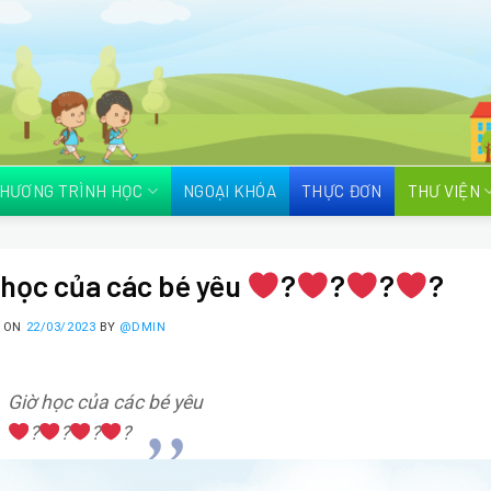
HƯƠNG TRÌNH HỌC
NGOẠI KHÓA
THỰC ĐƠN
THƯ VIỆN
 học của các bé yêu
?
?
?
?
D ON
22/03/2023
BY
@DMIN
Giờ học của các bé yêu
?
?
?
?