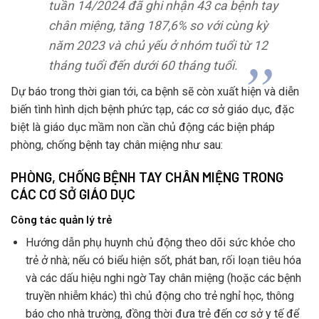
tuần 14/2024 đã ghi nhận 43 ca bệnh tay
chân miệng, tăng 187,6% so với cùng kỳ
năm 2023 và chủ yếu ở nhóm tuổi từ 12
tháng tuổi đến dưới 60 tháng tuổi.
Dự báo trong thời gian tới, ca bệnh sẽ còn xuất hiện và diễn
biến tình hình dịch bệnh phức tạp, các cơ sở giáo dục, đặc
biệt là giáo dục mầm non cần chủ động các biện pháp
phòng, chống bệnh tay chân miệng như sau:
PHÒNG, CHỐNG BỆNH TAY CHÂN MIỆNG TRONG
CÁC CƠ SỞ GIÁO DỤC
Công tác quản lý trẻ
Hướng dẫn phụ huynh chủ động theo dõi sức khỏe cho
trẻ ở nhà; nếu có biểu hiện sốt, phát ban, rối loạn tiêu hóa
và các dấu hiệu nghi ngờ Tay chân miệng (hoặc các bệnh
truyền nhiễm khác) thì chủ động cho trẻ nghỉ học, thông
báo cho nhà trường, đồng thời đưa trẻ đến cơ sở y tế để