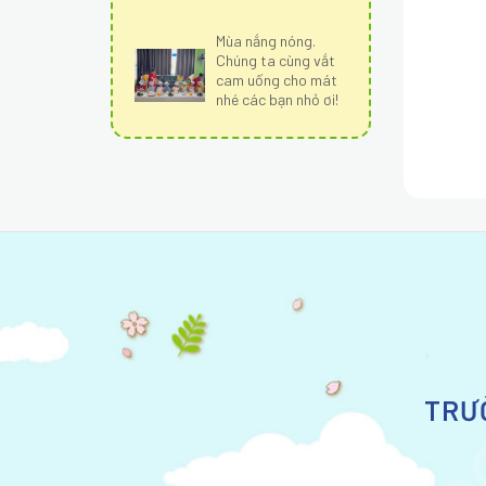
Mùa nắng nóng.
Chúng ta cùng vắt
cam uống cho mát
nhé các bạn nhỏ ơi!
TRƯ