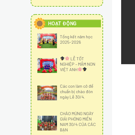
HOẠT ĐỘNG
Tổng kết năm học
2025-2026
LỄ TỐT
NGHIỆP – MẦM NON
VIỆT ANH
Các con làm cở để
chuẩn bị chào đón
ngày Lễ 30/4.
CHÀO MỪNG NGÀY
GIẢI PHÓNG MIỀN
NAM 30/4 CỦA CÁC
BẠN