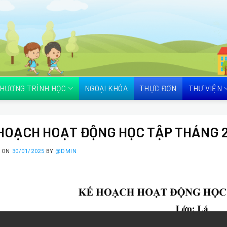
HƯƠNG TRÌNH HỌC
NGOẠI KHÓA
THỰC ĐƠN
THƯ VIỆN
HOẠCH HOẠT ĐỘNG HỌC TẬP THÁNG 2
D ON
30/01/2025
BY
@DMIN