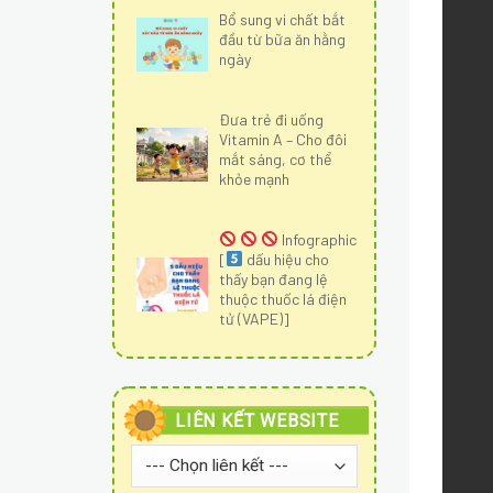
Bổ sung vi chất bắt
đầu từ bữa ăn hằng
ngày
Đưa trẻ đi uống
Vitamin A – Cho đôi
mắt sáng, cơ thể
khỏe mạnh
Infographic
[
dấu hiệu cho
thấy bạn đang lệ
thuộc thuốc lá điện
tử (VAPE)]
LIÊN KẾT WEBSITE