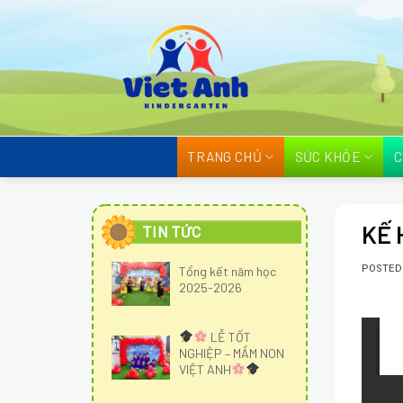
Skip
to
content
TRANG CHỦ
SỨC KHỎE
C
KẾ 
TIN TỨC
POSTE
Tổng kết năm học
2025-2026
LỄ TỐT
NGHIỆP – MẦM NON
VIỆT ANH